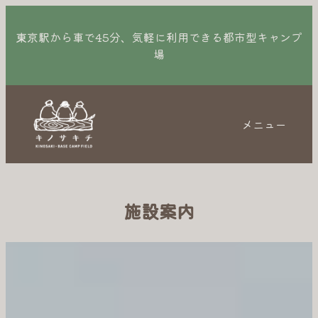
内
容
東京駅から車で45分、気軽に利用できる都市型キャンプ
場
を
ス
キ
ッ
メニュー
プ
施設案内