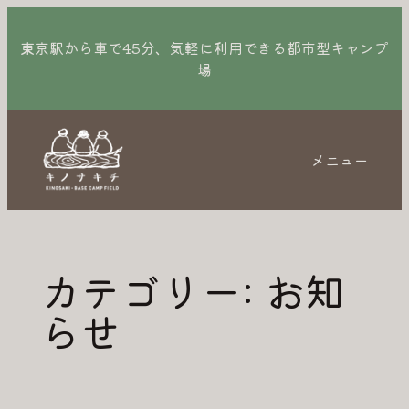
内
容
東京駅から車で45分、気軽に利用できる都市型キャンプ
場
を
ス
キ
ッ
メニュー
プ
カテゴリー:
お知
らせ